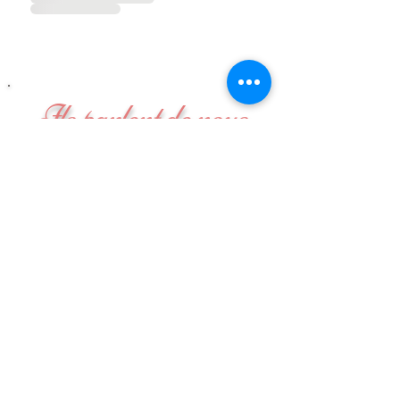
Ils parlent de nous
merci à eux !!
Mentions légales | CGV |
Nous contacter
| Tous droits
réservés © 2020 - Pop Tattoo - SIRET :
504223629
8 Rue Suger 30 000 Nîmes
|
contact@poptattoo.fr
|
06 61 22 23 57