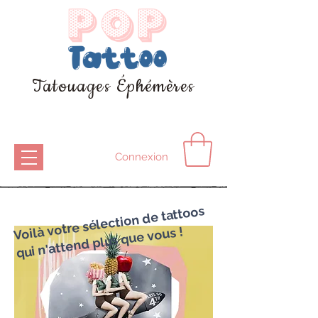
Tatouages Éphémères
Connexion
Voilà votre sélection de tattoos
qui n'attend plus que vous !