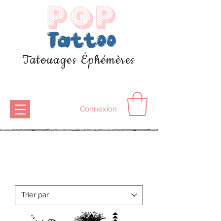
Tatouages Éphémères
Connexion
Les tattoos noirs