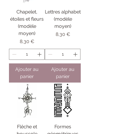
Chapelet,
Lettres alphabet
étoiles et fleurs
(modèle
(modèle
moyen)
moyen)
Prix
8,30 €
Prix
8,30 €
Ajouter au
Ajouter au
panier
panier
Flêche et
Formes
boussole
géométriques