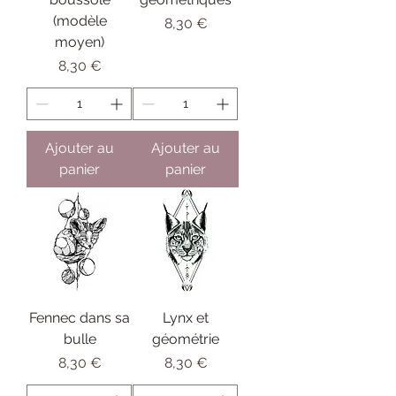
(modèle
Prix
8,30 €
moyen)
Prix
8,30 €
Ajouter au
Ajouter au
panier
panier
Fennec dans sa
Lynx et
bulle
géométrie
Prix
Prix
8,30 €
8,30 €