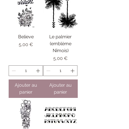
Believe
Le palmier
(emblème
Prix
5,00 €
Nîmois)
Prix
5,00 €
Ajouter au
Ajouter au
panier
panier