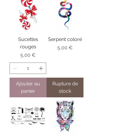
Sucettes
Serpent coloré
rouges
Prix
5,00 €
Prix
5,00 €
Ajouter au
Rupture de
panier
stock