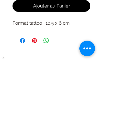
Ajouter au Panier
Format tattoo : 10,5 x 6 cm.
Ils parlent de nous
merci à eux !!
Mentions légales | CGV |
Nous contacter
| Tous droits
réservés © 2020 - Pop Tattoo - SIRET :
504223629