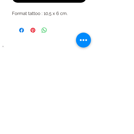
Format tattoo : 10,5 x 6 cm.
Ils parlent de nous
merci à eux !!
Mentions légales | CGV |
Nous contacter
| Tous droits
réservés © 2020 - Pop Tattoo - SIRET :
504223629