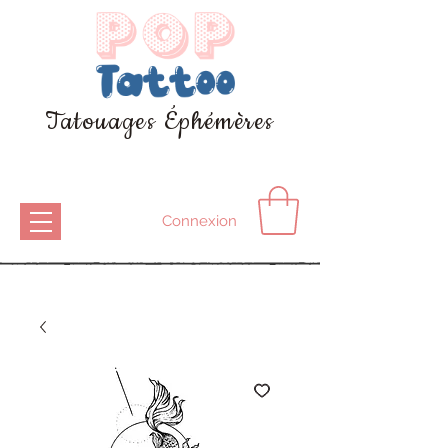
Tatouages Éphémères
Connexion